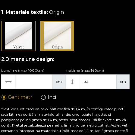
Materiale textile:
Origin
Dimensiune design:
Lungime (max 1000cm)
Inaltime (max 140cm)
cm
cm
Centimetri
Inci
*Textilele sunt produse pe o înălțime fixă de 1,4 m. În configurator puteți
seta lățimea dorită a materialului, iar designul poate fi ajustat și
poziționat pe înălțimea de 1,4 m, astfel încât modelul să fie exact cum vă
doriți. Prețul se calculează pe metru liniar, nu pe metru pătrat. Astfel, veți
comanda întotdeauna material cu înălțimea de 1,4 m, iar lățimea poate fi