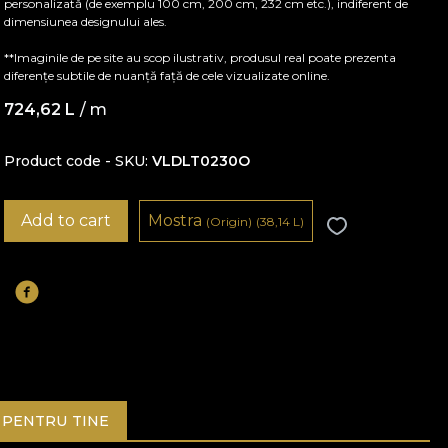
personalizată (de exemplu 100 cm, 200 cm, 232 cm etc.), indiferent de
dimensiunea designului ales.
**Imaginile de pe site au scop ilustrativ, produsul real poate prezenta
diferențe subtile de nuanță față de cele vizualizate online.
724,62
L
/ m
Product code - SKU
VLDLT0230O
Add to cart
Mostra
(Origin)
(38,14
L
)
PENTRU TINE