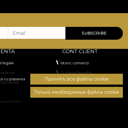
H
.
000 rubs
, ceea ce îl recomandă pentru tapițerie
ii la lumină artificială și a trecut testul de
Email
SUBSCRIBE
TENTA
CONT CLIENT
i legale
Istoric comenzi
eaza-ne
Produse favorite
Принять все файлы cookie
si cu plasarea
i frecvente
Metode de plata
are în tambur, fără curățare chimică.
Только необходимые файлы cookie
Transport si retururi
rea litigiilor