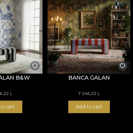
stență la uzură, având
60.000 rubs
la testul de abraziun
ormitatea la testul de inflamabilitate tip țigară.
usă, fără înălbire, fără stoarcere prin răsucire, fără usc
ALAN B&W
BANCA GALAN
6,22 L
7 246,22 L
to cart
Add to cart
 și structură rezistentă, potrivit pentru proiecte de amena
/mp oferă un echilibru foarte bun între flexibilitate, stab
t
și proprietăți
Fire Retardant
, fiind o alegere potrivită 