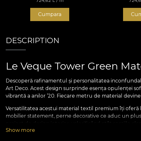
724,62
L
/ m
724,
Cumpara
Cum
DESCRIPTION
Le Veque Tower Green Mater
Descoperă rafinamentul și personalitatea inconfundabi
Art Deco. Acest design surprinde esența opulenței sofi
vibrantă a anilor ’20. Fiecare metru de material devin
Versatilitatea acestui material textil premium îți oferă
mobilier statement, perne decorative ce aduc un plus 
proiect de design interior, valorificând atât spațiile cla
Show more
Parte din exclusivista colecție Art Deco, acest material 