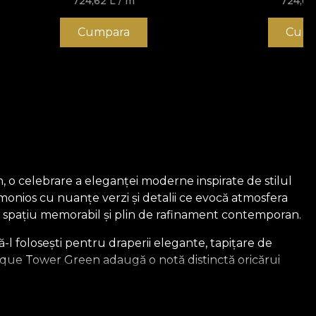
724,62
L
/ m
724,6
Cumpara
Cump
 o celebrare a eleganței moderne inspirate de stilul
monios cu nuanțe verzi și detalii ce evocă atmosfera
un spațiu memorabil și plin de rafinament contemporan.
ă-l folosești pentru draperii elegante, tapițare de
Veque Tower Green adaugă o notă distinctă oricărui
ii, cu linii ferme și forme inspirate din arta