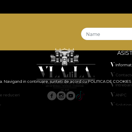
 plus, este certificat
OEKO-TEX Standard 100
și
REAC
remarcă prin rezistență foarte bună la abraziune, de
100.
e bune la frecare umedă și uscată, stabilitate bună a culor
Name
ASIS
Informati
Contact
ita. Navigand in continuare, sunteti de acord cu
POLITICA DE COOKIES
Intrebar
usă, fără înălbire, fără stoarcere prin răsucire, fără usc
 reduceri
ANPC
y
Solutiona