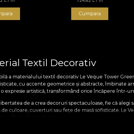
62
L
/ m
724,62
L
/ m
para
Cumpara
ial Textil Decorativ
lă a materialului textil decorativ Le Veque Tower Green,
sticate, cu accente geometrice și abstracte, îmbinate ar
e o expresie artistică, transformând orice încăpere într-
 libertatea de a crea decoruri spectaculoase, fie că alegi s
de culoare, cuverturi sau fețe de masă sofisticate. Le 
sice, cât și cele moderne.
textil decorativ reinterpretează motivele stilizate ale epoc