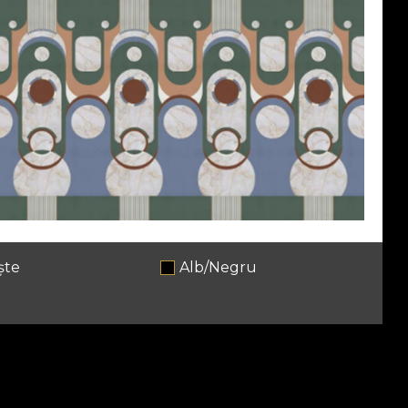
ște
Alb/Negru