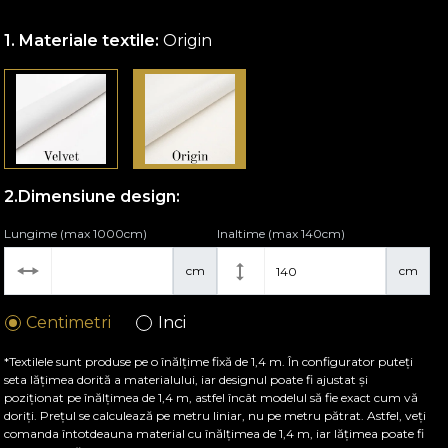
Materiale textile:
Origin
Dimensiune design:
Lungime (max 1000cm)
Inaltime (max 140cm)
cm
cm
Centimetri
Inci
*Textilele sunt produse pe o înălțime fixă de 1,4 m. În configurator puteți
seta lățimea dorită a materialului, iar designul poate fi ajustat și
poziționat pe înălțimea de 1,4 m, astfel încât modelul să fie exact cum vă
doriți. Prețul se calculează pe metru liniar, nu pe metru pătrat. Astfel, veți
comanda întotdeauna material cu înălțimea de 1,4 m, iar lățimea poate fi