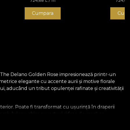
724,68
L
/ m
724,6
Cumpara
Cump
co. The Delano Golden Rose impresionează printr-un
metrice elegante cu accente aurii și motive florale
ui, aducând un tribut opulenței rafinate și creativității
rior. Poate fi transformat cu ușurință în draperii
ațiului sau chiar cuverturi și fețe de masă ce
 o poveste și creează o atmosferă inconfundabilă.