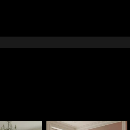
e remarcă printr-o estetică ce aduce laolaltă farmecul v
rnamentație grafică, linii clare și accente metalice, me
stilizate cu accente aurii, pentru un impact vizual de neu
trivit pentru multiple tipuri de utilizare în decor.
, tapițerie, perne decorative, cuverturi sau fețe de masă.
eleganța și farmecul anilor ’20 reinterpretate contempo
etalii, pentru proiecte de design interior remarcabile.
 tău o notă de rafinament distinct și pentru a transforma
ră materialele textile decorative de la House of VLAdiLA.
pect sofisticat, conceput pentru interioare în care confor
300 g/mp
, ceea ce îi oferă consistență și o prezență vizu
ăți
Fire Retardant
, fiind potrivit atât pentru utilizare r
i
REACH
.