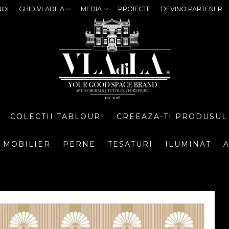
NOI
GHID VLADILA
MEDIA
PROIECTE
DEVINO PARTENER
COLECTII TABLOURI
CREEAZA-TI PRODUSUL
MOBILIER
PERNE
TESATURI
ILUMINAT
A