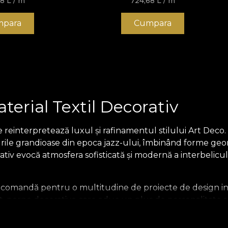
68
L
/ m
724,68
L
/ m
para
Cumpara
erial Textil Decorativ
e reinterpretează luxul și rafinamentul stilului Art De
urile grandioase din epoca jazz-ului, îmbinând forme geo
orativ evocă atmosfera sofisticată și modernă a interbelicul
comandă pentru o multitudine de proiecte de design inte
, perne decorative care aduc un plus de personalitate sp
ila.ro îți oferă libertatea de a crea decoruri ce transmit