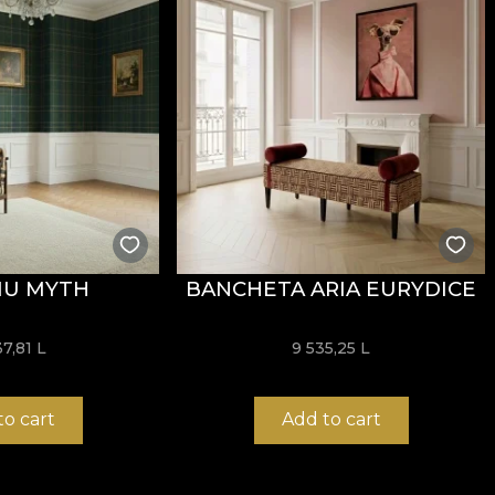
stență la uzură, având
60.000 rubs
la testul de abraziun
ormitatea la testul de inflamabilitate tip țigară.
IU MYTH
BANCHETA ARIA EURYDICE
usă, fără înălbire, fără stoarcere prin răsucire, fără usc
37,81 L
9 535,25 L
to cart
Add to cart
 și structură rezistentă, potrivit pentru proiecte de amena
/mp oferă un echilibru foarte bun între flexibilitate, stab