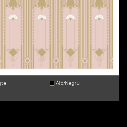
ște
Alb/Negru