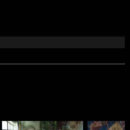
intage și modernitatea. Designerii au transpus în
nținând totodată o notă contemporană ce se integrează
itat.
ran.
 orice proiect de decor într-o expresie autentică a
tul tactil și eleganța vizuală sunt esențiale. Realizat
ală bogată.
ezidențială, cât și pentru proiecte profesionale de