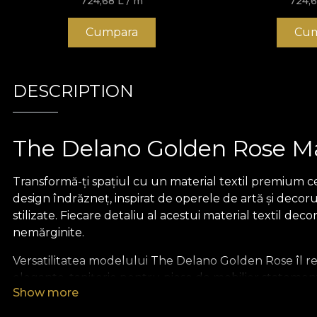
724,68
L
/ m
724,
Cumpara
Cum
DESCRIPTION
The Delano Golden Rose Mat
Transformă-ți spațiul cu un material textil premium c
design îndrăzneț, inspirat de operele de artă și decor
stilizate. Fiecare detaliu al acestui material textil dec
nemărginite.
Versatilitatea modelului The Delano Golden Rose îl re
elegante, tapițerie pentru piese de mobilier statement
Show more
captează privirea. Materialul textil premium de la vlad