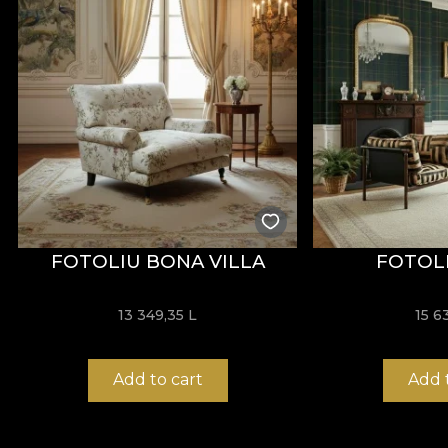
Cu o lățime de
142 ± 3 cm
, VELVET oferă o bună rezi
scămoșare, frecare umedă și uscată, precum și prin conf
Tip:
material tricotat
Compoziție:
100% PES
Greutate:
300 g/mp ± 5%
Lățime:
142 ± 3 cm
Proprietăți:
Water Repellent, Fire Retardant
Certificări:
OEKO-TEX Standard 100, REACH
Rezistență la abraziune:
60.000 rubs
FOTOLIU BONA VILLA
FOTOL
Întreținere:
spălare la 30°C, călcare la temperatură red
13 349,35 L
15 6
Material ORIGIN
Add to cart
Add 
ORIGIN este un material textil țesut, cu aspect elegant
Compoziția sa este 100% poliester, iar greutatea de 240 g