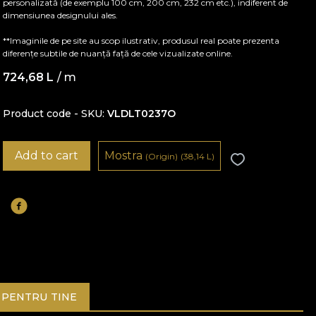
personalizată (de exemplu 100 cm, 200 cm, 232 cm etc.), indiferent de
dimensiunea designului ales.
**Imaginile de pe site au scop ilustrativ, produsul real poate prezenta
diferențe subtile de nuanță față de cele vizualizate online.
724,68
L
/ m
Product code - SKU
VLDLT0237O
Add to cart
Mostra
(Origin)
(38,14
L
)
PENTRU TINE