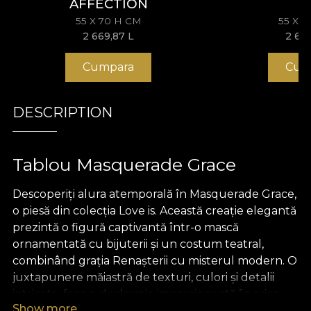
AFFECTION
55 X 70 H CM
55 X 
2 669,87 L
2 66
Cumpara
Cum
DESCRIPTION
Tablou Masquerade Grace
Descoperiți alura atemporală în Masquerade Grace,
o piesă din colecția Love is. Această creație elegantă
prezintă o figură captivantă într-o mască
ornamentată cu bijuterii și un costum teatral,
combinând grația Renașterii cu misterul modern. O
juxtapunere măiastră de texturi, culori și detalii
intricate, face o declarație impresionantă în orice
Show more
interior luxos, stârnind conversații și admirație cu