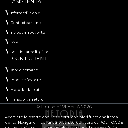
ASISTENTA
Informatii legale
Contacteaza-ne
Intrebari frecvente
ANPC
Solutionarea litigiilor
CONT CLIENT
Istoric comenzi
Produse favorite
Metode de plata
Transport si retururi
© House of VLAdiLA 2026
Acest site foloseste cookies pentru a va oferi functionalitatea
dorita. Navigand in continuare, sunteti de acord cu
POLITICA DE
COOKIES
si cu plasarea de cookies, cu scopul de a va oferi o