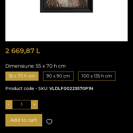
2 669,87 L
Dimensiune:
55 x 70 h cm
55 x 70 h cm
90 x 90 cm
100 x 135 h cm
Product code - SKU
VLDLF00225570P1N
−
+
Add to cart