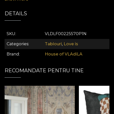
farmecul său enigmatic.
DETAILS
SKU
VLDLF00225570P1N
Categories
Tablouri
,
Love is
Brand
House of VLAdiLA
RECOMANDATE PENTRU TINE