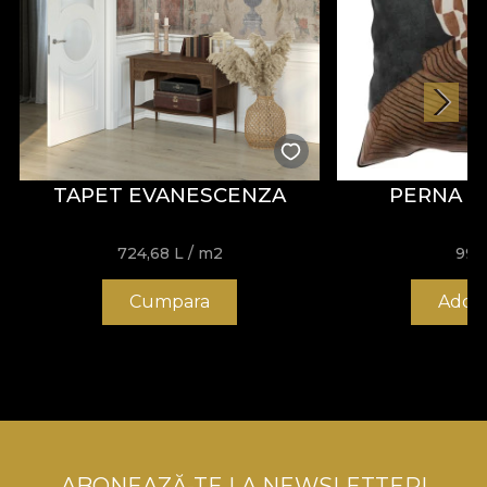
TAPET EVANESCENZA
PERNA P
724,68
L
/ m2
991
Cumpara
Add t
ABONEAZĂ-TE LA NEWSLETTER!