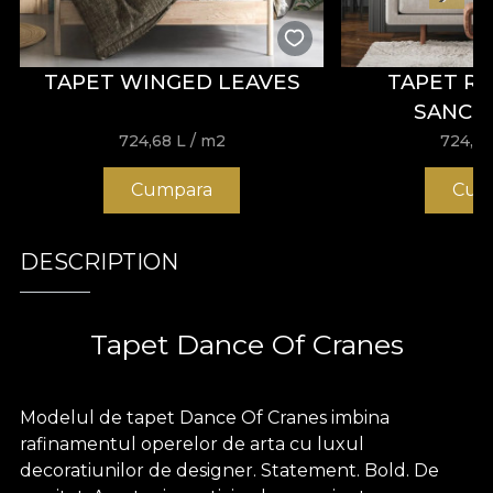
TAPET WINGED LEAVES
TAPET R
SANCT
MONO
724,68
L
/ m2
724,6
Cumpara
Cum
DESCRIPTION
Tapet Dance Of Cranes
Modelul de tapet Dance Of Cranes imbina
rafinamentul operelor de arta cu luxul
decoratiunilor de designer. Statement. Bold. De