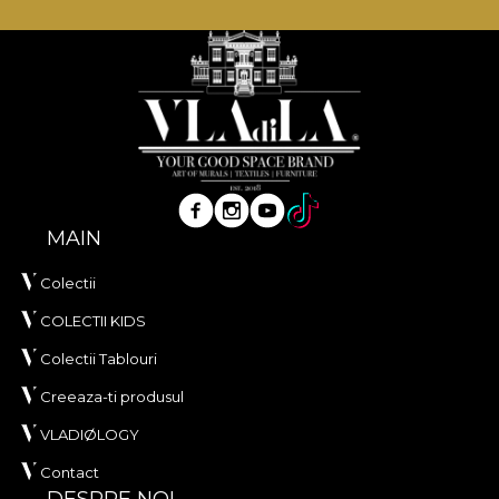
tapetele noastre sunt confectionate din materiale
naturale, ecologice si biodegradabile.
**House of VLAdiLA recomanda utilizarea
adezivului propriu in aplicarea tapetului. In acest
mod, te poti bucura de un proces de redecorare
rapid, sigur si eficient, care se ridica la cele mai inalte
standarde de calitate.
MAIN
Colectii
COLECTII KIDS
Colectii Tablouri
Creeaza-ti produsul
VLADIØLOGY
Contact