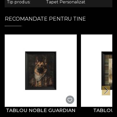
Tip produs
Tapet Personalizat
.
RECOMANDATE PENTRU TINE
.
Colectia Natural Elements
Tapetul colectiei Natural elements iti permite sa
descoperi un fragment de natura si sa il asterni pe
peretii locuintei tale. Este o colectie unde verdele
predomina. O colectie unde instantele mediului se
dezvaluie in toata frumusetea si nobletea lor,
avand un efect pozitiv asupra psihicului. Aceasta
culoare influenteaza starile emotionale si
pricinuieste un efect calmant, odihnitor.
TABLOU NOBLE GUARDIAN
TABLOU