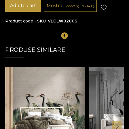
Add to cart
Mostra
(Smooth)
(38,14
L
)
Product code - SKU
VLDLW0200S
PRODUSE SIMILARE