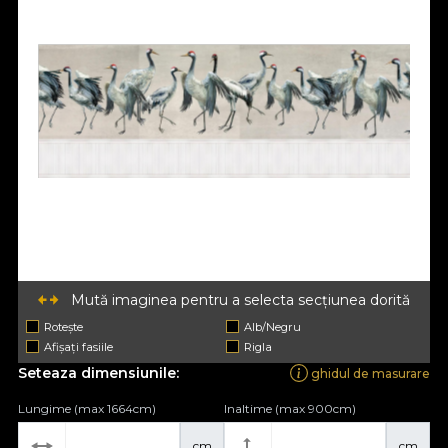
Mută imaginea pentru a selecta secțiunea dorită
Rotește
Alb/Negru
Afișați fasiile
Rigla
Seteaza dimensiunile:
ghidul de masurare
Lungime (max 1664cm)
Inaltime (max 900cm)
cm
cm