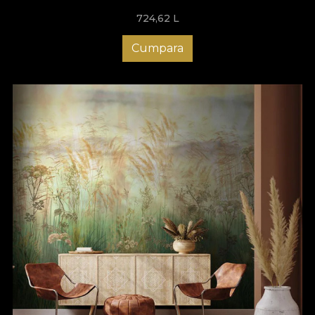
724,62
L
Cumpara