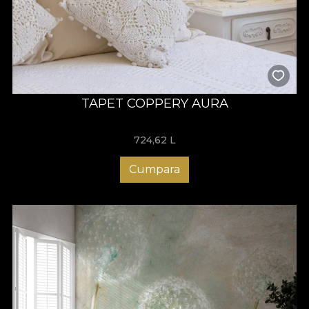
TAPET COPPERY AURA
724,62
L
Cumpara