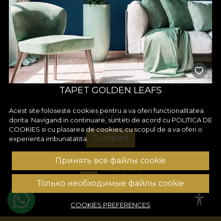
TAPET GOLDEN LEAFS
Acest site foloseste cookies pentru a va oferi functionalitatea
724,62
L
dorita. Navigand in continuare, sunteti de acord cu
POLITICA DE
COOKIES
si cu plasarea de cookies, cu scopul de a va oferi o
Cumpara
experienta imbunatatita.
Принять все файлы cookie
1
2
3
Только необходимые файлы cookie
COOKIES PREFERENCES