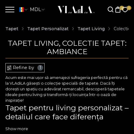
MDL
Tapet
Tapet Personalizat
Tapet Living
Colectie 
TAPET LIVING, COLECTIE TAPET:
AMBIANCE
Refine by
1
Acum este mai ușor să amenajezi sufrageria perfectă pentru că
la VLAdiLA găsești o colecție specială de tapete. Dacă îți
dorești un spațiu cu adevărat remarcabil, descoperă tapetele
ideale pentru living și transformă-ți locuința într-o oază de
inspirație!
Tapet pentru living personalizat –
detaliul care face diferența
Cu VLAdiLA ai acces la tapete pentru sufragerie care să te
Show more