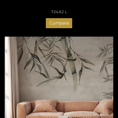
complicate, deoarece totul este mult mai simplu, mai rapid și
mai comod. Nu mai rămâne decât să adaugi tu acea notă
724,62
L
unică. Alege tapetele moderne pentru living VLAdiLA și bucură-
te de un ambient cu adevărat special! Te așteptăm cu modele
unice, create să inspire! Descoperă acum colecția noastră de
Cumpara
tapete și transformă-ți sufrageria într-un loc memorabil, care să
impresioneze orice vizitator!