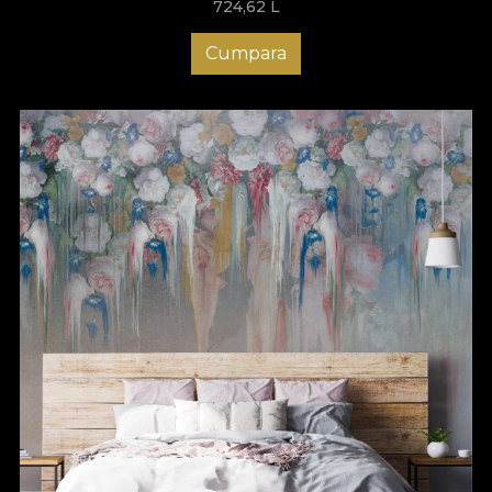
724,62
L
Cumpara