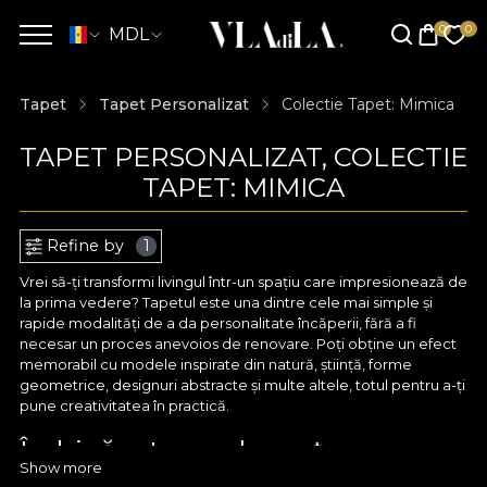
MDL
Tapet
Tapet Personalizat
Colectie Tapet: Mimica
TAPET PERSONALIZAT, COLECTIE
TAPET: MIMICA
Refine by
1
Vrei să-ți transformi livingul într-un spațiu care impresionează de
la prima vedere? Tapetul este una dintre cele mai simple și
rapide modalități de a da personalitate încăperii, fără a fi
necesar un proces anevoios de renovare. Poți obține un efect
memorabil cu modele inspirate din natură, știință, forme
geometrice, designuri abstracte și multe altele, totul pentru a-ți
pune creativitatea în practică.
Îmbină arta cu eleganța cu
Show more
ajutorul tapetului personalizat